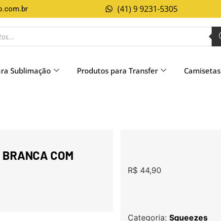
(41) 9 9231-5305
o.com.br
ara Sublimação
Produtos para Transfer
Camisetas
L BRANCA COM
R$
44,90
Categoria:
Squeezes