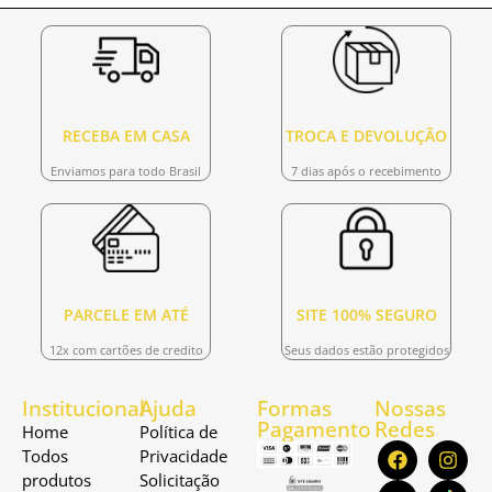
RECEBA EM CASA
TROCA E DEVOLUÇÃO
Enviamos para todo Brasil
7 dias após o recebimento
PARCELE EM ATÉ
SITE 100% SEGURO
12x com cartões de credito
Seus dados estão protegidos
Institucional
Ajuda
Formas
Nossas
Pagamento
Redes
Home
Política de
Todos
Privacidade
produtos
Solicitação