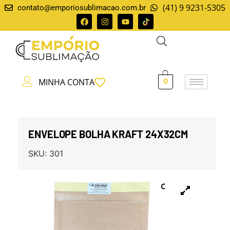
(41) 9 9231-5305
contato@emporiosublimacao.com.br
MINHA CONTA
0
ENVELOPE BOLHA KRAFT 24X32CM
SKU:
301