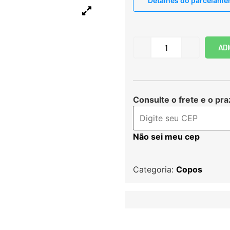
Detalhes do parcelame
ADI
Consulte o frete e o pra
Não sei meu cep
Categoria:
Copos