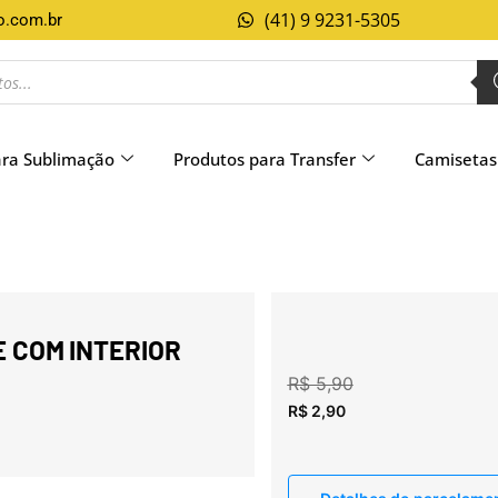
(41) 9 9231-5305
o.com.br
ara Sublimação
Produtos para Transfer
Camisetas
 COM INTERIOR
R$
5,90
R$
2,90