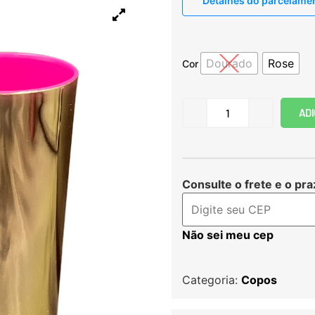
Detalhes do parcelame
Dourado
Rose
Cor
ADI
Consulte o frete e o pra
Não sei meu cep
Categoria:
Copos