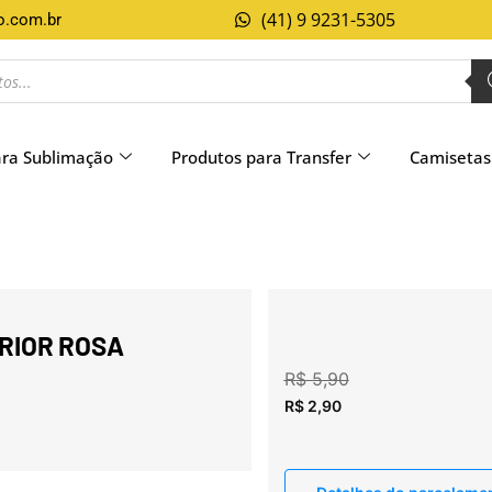
(41) 9 9231-5305
o.com.br
ara Sublimação
Produtos para Transfer
Camisetas
RIOR ROSA
R$
5,90
R$
2,90