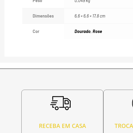
Peso
0,049 kg
Dimensões
6,6 × 6,6 × 17,8 cm
Cor
Dourado
,
Rose
RECEBA EM CASA
TROCA