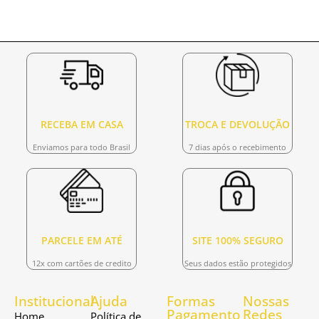
RECEBA EM CASA
TROCA E DEVOLUÇÃO
Enviamos para todo Brasil
7 dias após o recebimento
PARCELE EM ATÉ
SITE 100% SEGURO
12x com cartões de credito
Seus dados estão protegidos
Institucional
Ajuda
Formas
Nossas
Pagamento
Redes
Home
Política de