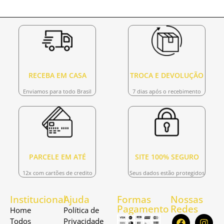
RECEBA EM CASA
TROCA E DEVOLUÇÃO
Enviamos para todo Brasil
7 dias após o recebimento
PARCELE EM ATÉ
SITE 100% SEGURO
12x com cartões de credito
Seus dados estão protegidos
Institucional
Ajuda
Formas
Nossas
Pagamento
Redes
Home
Política de
Todos
Privacidade