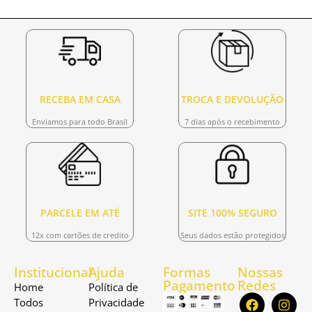
RECEBA EM CASA
TROCA E DEVOLUÇÃO
Enviamos para todo Brasil
7 dias após o recebimento
PARCELE EM ATÉ
SITE 100% SEGURO
12x com cartões de credito
Seus dados estão protegidos
Institucional
Ajuda
Formas
Nossas
Pagamento
Redes
Home
Política de
Todos
Privacidade