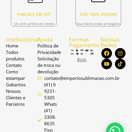
PARCELE EM ATÉ
SITE 100% SEGURO
12x com cartões de credito
Seus dados estão protegidos
Institucional
Ajuda
Formas
Nossas
Pagamento
Redes
Home
Política de
Todos
Privacidade
produtos
Solicitação
Contato
de troca ou
Como
devolução
estampar
contato@emporiosublimacao.com.br
Gabaritos
(41) 9
Nossos
9231-
Clientes e
5305
Parceiros
Whats
(41)
3308-
8635
Fixo