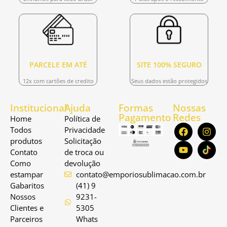
PARCELE EM ATÉ
SITE 100% SEGURO
12x com cartões de credito
Seus dados estão protegidos
Institucional
Ajuda
Formas
Nossas
Pagamento
Redes
Home
Política de
Todos
Privacidade
produtos
Solicitação
Contato
de troca ou
Como
devolução
estampar
contato@emporiosublimacao.com.br
Gabaritos
(41) 9
Nossos
9231-
Clientes e
5305
Parceiros
Whats