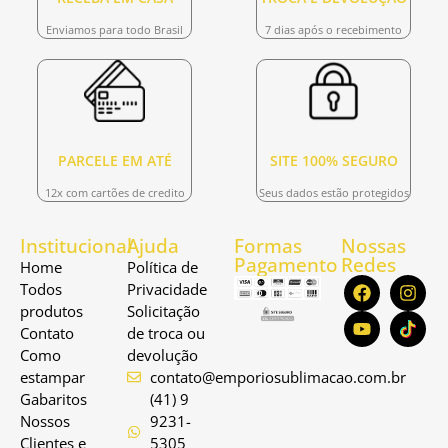
Enviamos para todo Brasil
7 dias após o recebimento
PARCELE EM ATÉ
SITE 100% SEGURO
12x com cartões de credito
Seus dados estão protegidos
Institucional
Ajuda
Formas
Nossas
Pagamento
Redes
Home
Política de
Todos
Privacidade
produtos
Solicitação
Contato
de troca ou
Como
devolução
estampar
contato@emporiosublimacao.com.br
Gabaritos
(41) 9
Nossos
9231-
Clientes e
5305