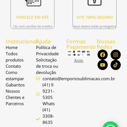
PARCELE EM ATÉ
SITE 100% SEGURO
12x com cartões de credito
Seus dados estão protegidos
Institucional
Ajuda
Formas
Nossas
Pagamento
Redes
Home
Política de
Todos
Privacidade
produtos
Solicitação
Contato
de troca ou
Como
devolução
estampar
contato@emporiosublimacao.com.br
Gabaritos
(41) 9
Nossos
9231-
Clientes e
5305
Parceiros
Whats
(41)
3308-
8635